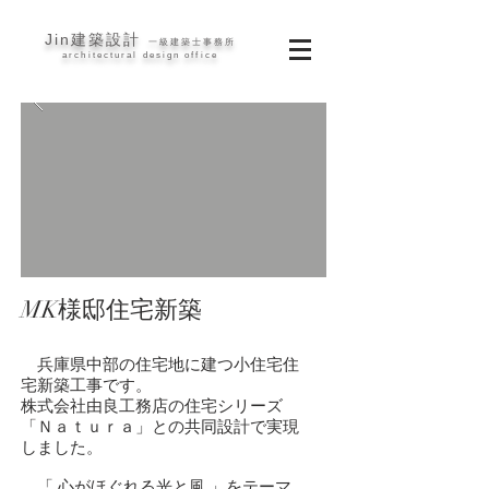
Jin建築設計
一級建築士事務所
architectural design office
MK様邸住宅新築
兵庫県中部の住宅地に建つ小住宅住
宅新築工事です。
株式会社由良工務店の住宅シリーズ
「Ｎａｔｕｒａ」との共同設計で実現
しました。
「 心がほぐれる光と風 」をテーマ