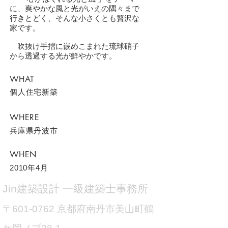
に、爽やかな風と光がいえの隅々まで
行きとどく、そんな小さくとも贅沢な
家です。
吹抜け手摺に嵌めこまれた琉球硝子
から透過する光が鮮やかです。
WHAT
個人住宅新築
WHERE
兵庫県丹波市
WHEN
2010年4月
​Jin建築設計 一級建築士事務所
〒601-0762 京都府南丹市美山町鶴